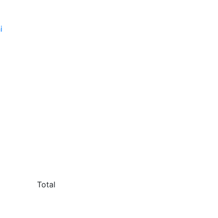
i
Total
5.439.883