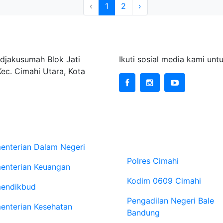
‹
1
2
›
ta Cimahi
Sosial Media
djakusumah Blok Jati
Ikuti sosial media kami un
Kec. Cimahi Utara, Kota
site Kementerian
Website Instansi
Vertikal
enterian Dalam Negeri
Polres Cimahi
enterian Keuangan
Kodim 0609 Cimahi
endikbud
Pengadilan Negeri Bale
enterian Kesehatan
Bandung