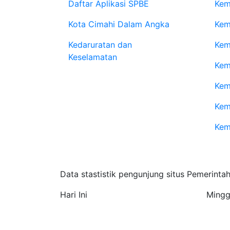
Daftar Aplikasi SPBE
Kem
Kota Cimahi Dalam Angka
Kem
Kedaruratan dan
Kem
Keselamatan
Kem
Kem
Kem
Kem
Statistik Pengunjung
Data stastistik pengunjung situs Pemerinta
Hari Ini
Mingg
2.474
72.