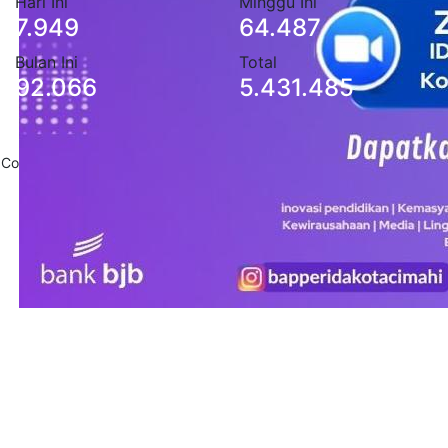
Hari Ini
Minggu Ini
7.949
64.487
Bulan Ini
Total
92.066
5.431.485
Copyright 2020
Pemerintah Daerah Kota Cimahi
. All Rights Reserved