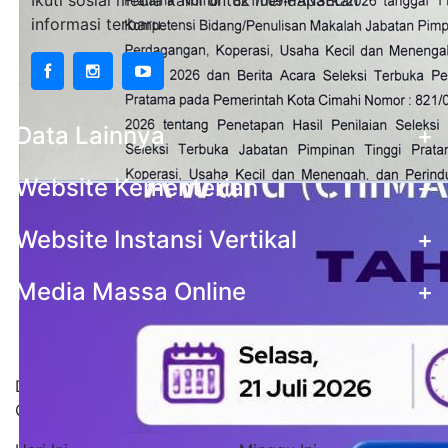
Ikuti sosial media kami untuk mendapatkan
informasi terbaru
Data Lainnya
+
Website Kementerian
+
Website Instansi Vertikal
+
Media Massa Online
+
Statistik Pengunjung
Data stastistik pengunjung situs Pemerintah Kota
Cimahi