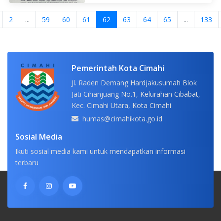
2
...
59
60
61
62
63
64
65
...
133
Pemerintah Kota Cimahi
Jl. Raden Demang Hardjakusumah Blok
Jati Cihanjuang No.1, Kelurahan Cibabat,
Kec. Cimahi Utara, Kota Cimahi
humas@cimahikota.go.id
Sosial Media
Ikuti sosial media kami untuk mendapatkan informasi
terbaru